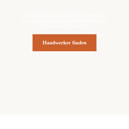
Ob Renovierung, Reparatur oder Neubau:
Bei uns findest du erfahrene
Handwerker
, die
zuverlässig und sauber arbeiten.
Handwerker finden