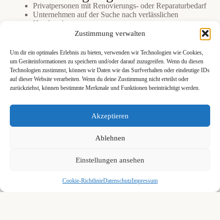
Privatpersonen mit Renovierungs- oder Reparaturbedarf
Unternehmen auf der Suche nach verlässlichen
Handwerkern
Hausverwaltungen und Bauträger
Zustimmung verwalten
Handwerksbetriebe, die neue Kunden gewinnen
möchten
Um dir ein optimales Erlebnis zu bieten, verwenden wir Technologien wie Cookies,
um Geräteinformationen zu speichern und/oder darauf zuzugreifen. Wenn du diesen
Technologien zustimmst, können wir Daten wie das Surfverhalten oder eindeutige IDs
Vorteile für Nutzer
auf dieser Website verarbeiten. Wenn du deine Zustimmung nicht erteilst oder
zurückziehst, können bestimmte Merkmale und Funktionen beeinträchtigt werden.
Schnell Top Handwerker in deiner Nähe finden
Mehr Planungssicherheit
Weniger Risiko bei der Auswahl
Akzeptieren
Regionale Anbieter vergleichen
Vorteile für Handwerker
Ablehnen
Mehr Sichtbarkeit in deiner Region
Qualifizierte Anfragen statt Streuverluste
Einstellungen ansehen
Backliink von unserer Seite
Cookie-Richtlinie
Datenschutz
Impressum