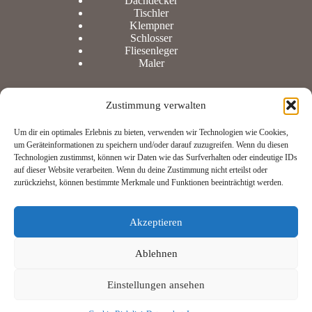
Dachdecker
Tischler
Klempner
Schlosser
Fliesenleger
Maler
Zustimmung verwalten
Information
Um dir ein optimales Erlebnis zu bieten, verwenden wir Technologien wie Cookies,
um Geräteinformationen zu speichern und/oder darauf zuzugreifen. Wenn du diesen
Technologien zustimmst, können wir Daten wie das Surfverhalten oder eindeutige IDs
Datenschutz
auf dieser Website verarbeiten. Wenn du deine Zustimmung nicht erteilst oder
Impressum
zurückziehst, können bestimmte Merkmale und Funktionen beeinträchtigt werden.
Cookie-Richtlinie
Akzeptieren
Sind Sie Handwerker?
Ablehnen
Und möchten Ihren Eintrag auf unserer Seite mit Infos
ergänzen?
Einstellungen ansehen
Kontaktieren Sie uns
hier
.
Copyright © 2026 -
Top-Handwerker.at
- Webdesign:
SEO-