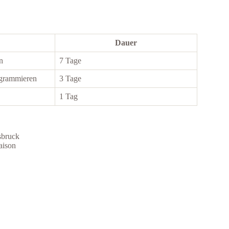
Dauer
n
7 Tage
ogrammieren
3 Tage
1 Tag
sbruck
aison