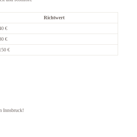
Richtwert
40 €
30 €
150 €
n Innsbruck!