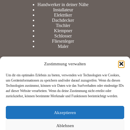
Handwerker in deiner Nähe
Installateur
Elektriker
Dachdecker
Tischler
Klempner
Schlosser
Fliesenleger
Maler
Zustimmung verwalten
Information
Um dir ein optimales Erlebnis zu bieten, verwenden wir Technologien wie Cookies,
um Geräteinformationen zu speichern und/oder darauf zuzugreifen. Wenn du diesen
Technologien zustimmst, können wir Daten wie das Surfverhalten oder eindeutige IDs
Datenschutz
auf dieser Website verarbeiten. Wenn du deine Zustimmung nicht erteilst oder
Impressum
zurückziehst, können bestimmte Merkmale und Funktionen beeinträchtigt werden.
Cookie-Richtlinie
Akzeptieren
Sind Sie Handwerker?
Ablehnen
Und möchten Ihren Eintrag auf unserer Seite mit Infos