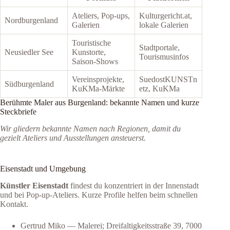
Ateliers, Pop‑ups,
Kulturgericht.at,
Nordburgenland
Galerien
lokale Galerien
Touristische
Stadtportale,
Neusiedler See
Kunstorte,
Tourismusinfos
Saison‑Shows
Vereinsprojekte,
SuedostKUNSTn
Südburgenland
KuKMa‑Märkte
etz, KuKMa
Berühmte Maler aus Burgenland: bekannte Namen und kurze
Steckbriefe
Wir gliedern bekannte Namen nach Regionen, damit du
gezielt Ateliers und Ausstellungen ansteuerst.
Eisenstadt und Umgebung
Künstler Eisenstadt
findest du konzentriert in der Innenstadt
und bei Pop‑up‑Ateliers. Kurze Profile helfen beim schnellen
Kontakt.
Gertrud Miko — Malerei; Dreifaltigkeitsstraße 39, 7000