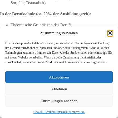
Sorgfalt, Teamarbeit)
In der Berufsschule (ca. 20% der Ausbildungszeit):
Theoretische Grundlagen des Berufs
Allgemeinbildende Fächer
Zustimmung verwalten
Fachrechnen und Fachzeichnen
Materialkunde und Technologie
Um dir ein optimales Erlebnis zu bieten, verwenden wir Technologien wie Cookies,
Sicherheitsvorschriften und Normen
um Geräteinformationen zu speichern und/oder darauf zuzugreifen. Wenn du diesen
Technologien zustimmst, können wir Daten wie das Surfverhalten oder eindeutige IDs
Organisationsformen der Berufsschule:
auf dieser Website verarbeiten. Wenn du deine Zustimmung nicht erteilst oder
zurückziehst, können bestimmte Merkmale und Funktionen beeinträchtigt werden.
Ganzjährige Berufsschule:
Ein bis zwei Tage pro Woche Unterricht
Akzeptieren
Rest der Woche im Betrieb
Häufigste Form in städtischen Gebieten
Ablehnen
Lehrgangsmäßige Berufsschule:
Einstellungen ansehen
Blockunterricht von mehreren Wochen am Stück
Dazwischen durchgehend im Betrieb
Typisch für spezialisierte Berufe oder ländliche
Cookie-Richtlinie
Datenschutz
Impressum
Regionen