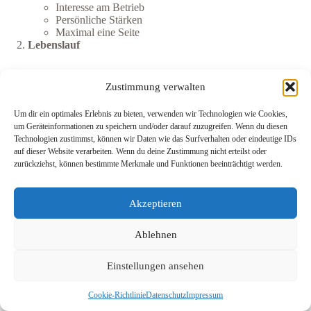
Interesse am Betrieb
Persönliche Stärken
Maximal eine Seite
Lebenslauf
Persönliche Daten
Schulbildung
Zustimmung verwalten
Praktika und Schnupperlehren
Hobbys und Interessen
Um dir ein optimales Erlebnis zu bieten, verwenden wir Technologien wie Cookies,
Foto (optional, aber empfohlen)
um Geräteinformationen zu speichern und/oder darauf zuzugreifen. Wenn du diesen
Zeugnisse
Technologien zustimmst, können wir Daten wie das Surfverhalten oder eindeutige IDs
auf dieser Website verarbeiten. Wenn du deine Zustimmung nicht erteilst oder
zurückziehst, können bestimmte Merkmale und Funktionen beeinträchtigt werden.
Letzten zwei Schulzeugnisse
Bestätigungen über Schnupperlehren
Zertifikate (falls vorhanden)
Akzeptieren
Bewerbungsgespräch
Ablehnen
Vorbereitung:
Einstellungen ansehen
Informationen über den Betrieb sammeln
Fragen vorbereiten
Cookie-Richtlinie
Datenschutz
Impressum
Angemessene Kleidung wählen
Pünktlichkeit ist entscheidend